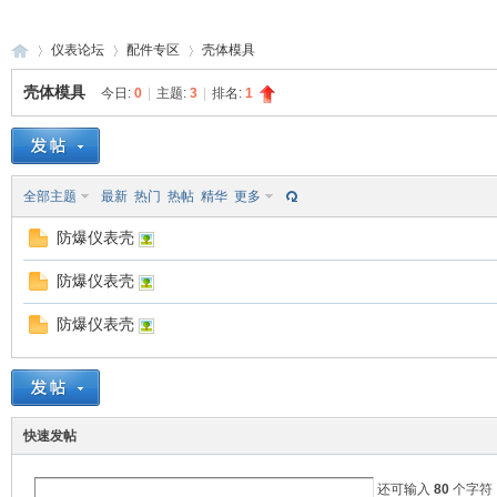
仪表论坛
配件专区
壳体模具
壳体模具
今日:
0
|
主题:
3
|
排名:
1
防
»
›
›
全部主题
最新
热门
热帖
精华
更多
防爆仪表壳
防爆仪表壳
防爆仪表壳
爆
快速发帖
还可输入
80
个字符